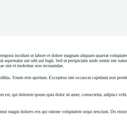
tempora incidunt ut labore et dolore magnam aliquam quaerat voluptate
t aspernatur aut odit aut fugit. Sed ut perspiciatis unde omnis iste nat
dae sint et molestiae non recusandae.
mollitia. Totam rem aperiam. Excepteur sint occaecat cupidatat non proid
est, qui dolorem ipsum quia dolor sit amet, consectetur, adipisci velit
uuntur magni dolores eos qui ratione voluptatem sequi nesciunt. Do eiu