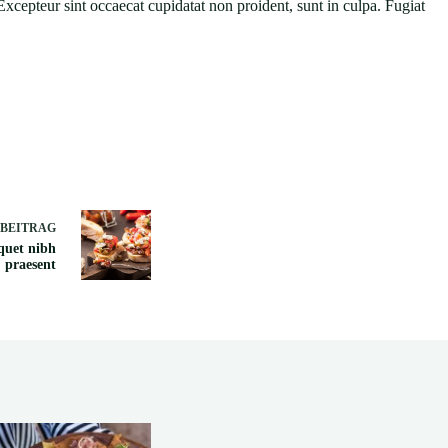
Excepteur sint occaecat cupidatat non proident, sunt in culpa. Fugiat
BEITRAG
iquet nibh
praesent