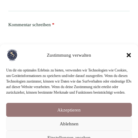
Kommentar schreiben
*
Zustimmung verwalten
Um dir ein optimales Erlebnis zu bieten, verwenden wir Technologien wie Cookies,
um Geräteinformationen zu speichern und/oder darauf zuzugreifen. Wenn du diesen
Technologien zustimmst, können wir Daten wie das Surfverhalten oder eindeutige IDs
Meinen Namen, E-Mail und Website in diesem Browser speichern,
auf dieser Website verarbeiten. Wenn du deine Zustimmung nicht erteilst oder
bis ich wieder kommentiere.
zurückziehst, können bestimmte Merkmale und Funktionen beeinträchtigt werden.
Kommentar abschicken
Akzeptieren
Ablehnen
Impressum
Copyright ©
Realisiert
Einstellungen ansehen